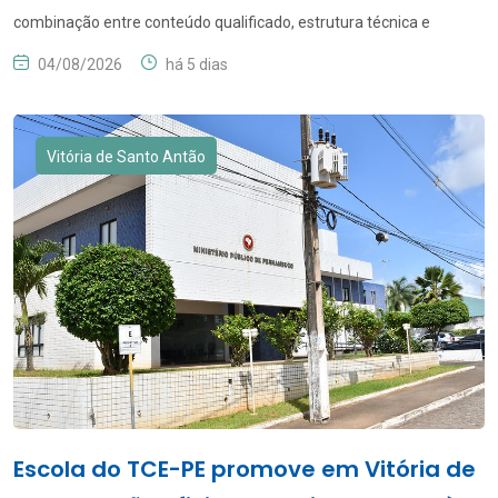
combinação entre conteúdo qualificado, estrutura técnica e
referências externas ao longo do tempo A presença de uma
04/08/2026
há 5 dias
empresa nos resultados orgânicos dos mecanismos de busca não
é definida por uma única ação isolada. Estratégias de SEO de longo
prazo envolvem um conjunto de práticas que trabalham […]
Vitória de Santo Antão
Escola do TCE-PE promove em Vitória de