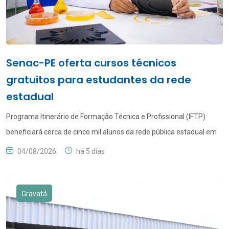
Senac-PE oferta cursos técnicos
gratuitos para estudantes da rede
estadual
Programa Itinerário de Formação Técnica e Profissional (IFTP)
beneficiará cerca de cinco mil alunos da rede pública estadual em
63 municípios pernambucanos Cerca de cinco mil estudantes da
04/08/2026
há 5 dias
rede estadual de ensino terão acesso gratuito à educação
profissional por meio de uma parceria entre o Governo de
Pernambuco, através da Secretaria Estadual de Educação (SEE),
Gravatá
[…]