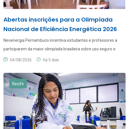
Abertas inscrições para a Olimpíada
Nacional de Eficiência Energética 2026
Neoenergia Pernambuco incentiva estudantes e professores a
participarem da maior olimpíada brasileira sobre uso seguro e
eficiente da energia As inscrições para a Olimpíada Nacional de
04/08/2026
há 5 dias
Eficiência Energética (ONEE) 2026 estão abertas. Até o dia 15 de
setembro, estudantes e professores do 8º e 9º anos do Ensino
Fundamental e do 1º e 2º anos […]
Recife