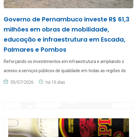
Governo de Pernambuco investe R$ 61,3
milhões em obras de mobilidade,
educação e infraestrutura em Escada,
Palmares e Pombos
Reforçando os investimentos em infraestrutura e ampliando o
acesso a serviços públicos de qualidade em todas as regiões do
Estado, o Governo de Pernambuco executa um conjunto de obras
30/07/2026
há 10 dias
estruturadoras nos municípios de Escada, Palmares e Pombos, que
somam R$ 61,2 milhões. As intervenções contemplam a
restauração da PE-045, a implantação de acesso viário, a […]