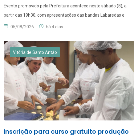
Evento promovido pela Prefeitura acontece neste sábado (8), a
partir das 19h30, com apresentações das bandas Labaredas e
Made in Recife O Dia dos Pais será celebrado com muita música e
05/08/2026
há 4 dias
encontro entre gerações em Vitória de Santo Antão. Neste sábado
(08.08), a Prefeitura promove a Festa dos Pais, no Ponto de
Partida, localizado na […]
Vitória de Santo Antão
Inscrição para curso gratuito produção