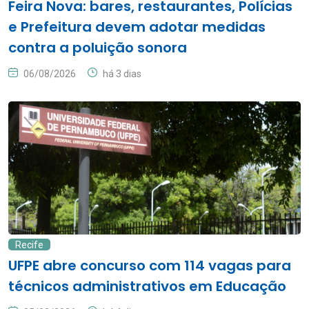
Feira Nova: bares, restaurantes, Polícias
e Prefeitura devem adotar medidas
contra a poluição sonora
06/08/2026
há 3 dias
Recife
UFPE abre concurso com 114 vagas para
técnicos administrativos em Educação